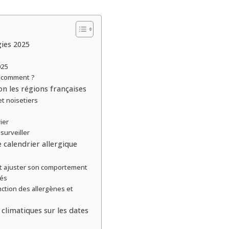
gies 2025
025
t comment ?
on les régions françaises
et noisetiers
ier
 surveiller
e calendrier allergique
et ajuster son comportement
lés
nction des allergènes et
climatiques sur les dates