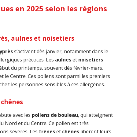
ques en 2025 selon les régions
ès, aulnes et noisetiers
cyprès
s’activent dès janvier, notamment dans le
llergiques précoces. Les
aulnes
et
noisetiers
ébut du printemps, souvent dès février-mars,
 le Centre. Ces pollens sont parmi les premiers
ez les personnes sensibles à ces allergènes.
t chênes
ébute avec les
pollens de bouleau
, qui atteignent
 du Nord et du Centre. Ce pollen est très
ions sévères. Les
frênes
et
chênes
libèrent leurs