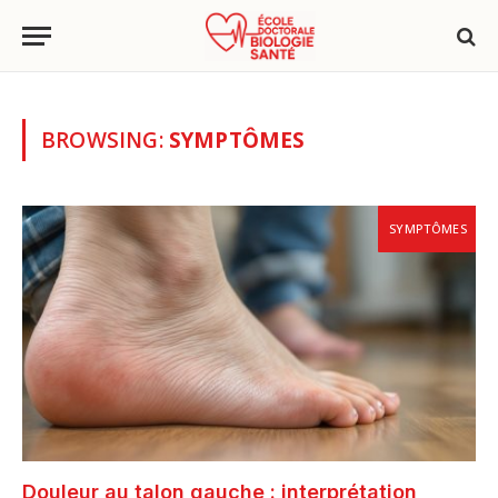
BROWSING:
SYMPTÔMES
SYMPTÔMES
Douleur au talon gauche : interprétation