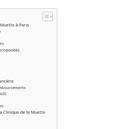
 Muette à Paris
e
nts
 proposées
ancière
remboursements
ALD)
ves
a Clinique de la Muette