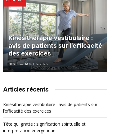
Kinésithérapie vestibulaire :
avis de patients sur l’efficacité
des exercices
HENRI
AOÛT 6, 2026
Articles récents
Kinésithérapie vestibulaire : avis de patients sur
l’efficacité des exercices
Tête qui gratte : signification spirituelle et
interprétation énergétique