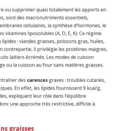
re ou supprimer quasi totalement les apports en
des, sont des macronutriments essentiels,
embranes cellulaires, la synthèse d’hormones, le
s vitamines liposolubles (A, D, E, K). Ce régime
 lipides : viandes grasses, poissons gras, huiles,
En contrepartie, il privilégie les protéines maigres,
duits laitiers écrémés. Les modes de cuisson
e ou la cuisson au four sans matières grasses.
ntraîner des
carences
graves : troubles cutanés,
ues. En effet, les lipides fournissent 9 kcal/g,
es, expliquant leur rôle dans l’équilibre
nc une approche très restrictive, difficile à
ns graisses