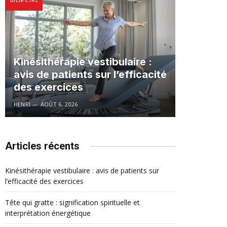
Kinésithérapie vestibulaire :
avis de patients sur l’efficacité
des exercices
HENRI
AOÛT 6, 2026
Articles récents
Kinésithérapie vestibulaire : avis de patients sur
l’efficacité des exercices
Tête qui gratte : signification spirituelle et
interprétation énergétique