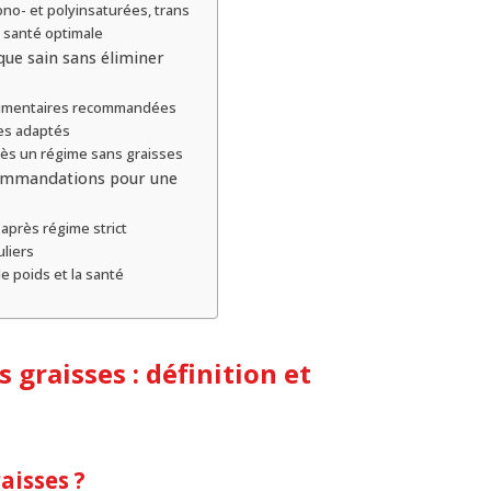
ono- et polyinsaturées, trans
 santé optimale
ique sain sans éliminer
 alimentaires recommandées
res adaptés
rès un régime sans graisses
commandations pour une
 après régime strict
uliers
e poids et la santé
graisses : définition et
aisses ?